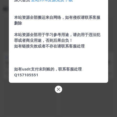
相关文章
本站资源全部搬运来自网络，如有侵权请联系客服
删除
本站资源全部用于学习参考用途，请勿用于违法犯
罪或者商业用途，否则后果自负！
如有链接失效或者不存在请联系客服处理
热门源码
热门源码
Laravel框架高清壁纸图库图
最新米酷影视系统终结版源码
片分享上传下载网站源码
安装环境推荐Linux系统，Apach
此米酷影视系统源码是最新版也是
如有usdt支付未到账的，联系客服处理
e，php7.1，MySQL 5.6 特点...
终结版 宝塔安装：解析域名 添加
6 年前
211
6 年前
293
Q157105551
域名 ...