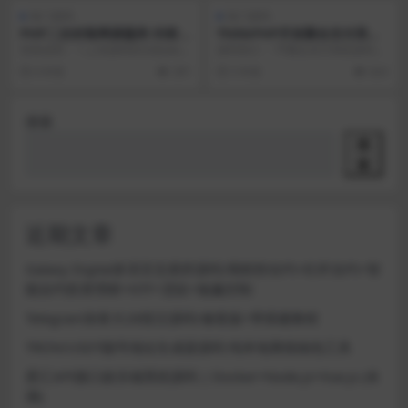
热门源码
热门源码
PHP二次封装网课题库-问答库
ThihkPHP开发聚合支付系统
题库综合API接口
源码兼容所有易支付程序
安装说明： 1.上传源码到主机www
源码简介： TP聚合支付系统源码兼
root目录，解压, 2.访问域名即可 自
容世面上所有易支付系统 基于PHP
6 年前
291
5 年前
624
己...
+MySQL...
搜索
搜
索
近期文章
Galaxy Digital多语言交易所源码/期权秒合约+杠杆合约+智
能合约投资理财+NTF+贷款+输赢控制
Telegram加拿大28投注源码/修复版+带搭建教程
TRON/USDT靓号地址生成器源码 纯本地离线钱包工具
星汇API接口娱乐城系统源码 | Docker+Node.js+Vue.js (未
测)