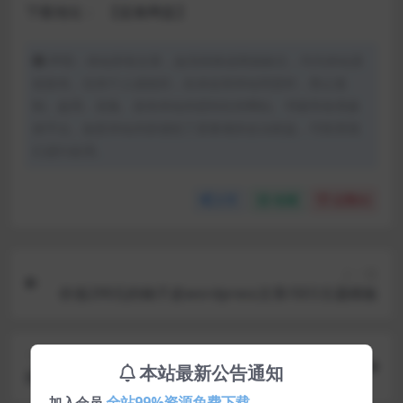
下载地址：
【蓝奏网盘】
声明：本站所有文章，如无特殊说明或标注，均为本站原
创发布。任何个人或组织，在未征得本站同意时，禁止复
制、盗用、采集、发布本站内容到任何网站、书籍等各类媒
体平台。如若本站内容侵犯了原著者的合法权益，可联系我
们进行处理。
分享
收藏
点赞(
0
)
上一篇
价值299元的柚子皮wordpress文章/SEO主题模板
下一篇
本站最新公告通知
最新伯乐PHP个人在线自动发卡网源码V3.1版
全站99%资源免费下载
加入会员