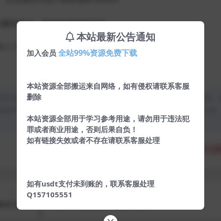
台无法删除用户，新增友情链接功能，
本站最新公告通知
2020.1.15新增格子模板一套其他bug修复
全站99%资源免费下载
加入会员
本站资源全部搬运来自网络，如有侵权请联系客服
删除
均为本站原创发布。任何个人或组织，在未征得本站同意时，禁止复制、
类媒体平台。如若本站内容侵犯了原著者的合法权益，可联系我们进行处
本站资源全部用于学习参考用途，请勿用于违法犯
罪或者商业用途，否则后果自负！
如有链接失效或者不存在请联系客服处理
分享
收藏
点赞
如有usdt支付未到账的，联系客服处理
上一篇
下一篇
Q157105551
解析源码
AE自学教程附赠送粒子插件