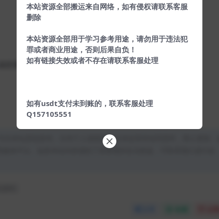
本站资源全部搬运来自网络，如有侵权请联系客服
删除
本站资源全部用于学习参考用途，请勿用于违法犯
罪或者商业用途，否则后果自负！
如有链接失效或者不存在请联系客服处理
com/改成想要的易支付就可以了！
如有usdt支付未到账的，联系客服处理
Q157105551
均为本站原创发布。任何个人或组织，在未征得本站同意时，禁止复制、
类媒体平台。如若本站内容侵犯了原著者的合法权益，可联系我们进行处
站源码
分享
收藏
点赞