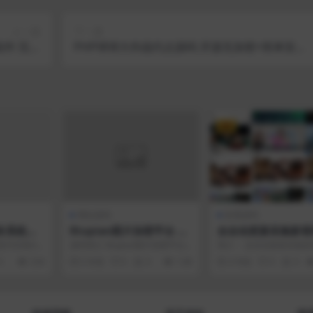
上一篇
下一篇
件 完整
PHP球球大作战代点源码 开源无加密+简单安装
宝等模式
说明
VIP
网站源码
影视源码
务系统可
8tupian图片加密平台 v
全自动更新采集影视
3.5
套模板PHP源码
统可封装AP
源码简介 8tupian图片加密平台
简介： 全自动更新采集影
单。必备神
采用 php mysql php版本为php...
套模板PHP源码 一个全
0
334
5 年前
0
0
1.6K
4 年前
0
0
..
影视的网站程序，...