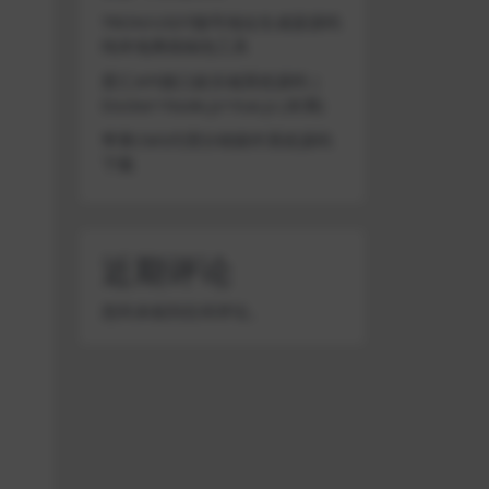
TRON/USDT靓号地址生成器源码
纯本地离线钱包工具
星汇API接口娱乐城系统源码 |
Docker+Node.js+Vue.js (未测)
苹果CMS代理分销插件系统源码
下载
近期评论
您尚未收到任何评论。