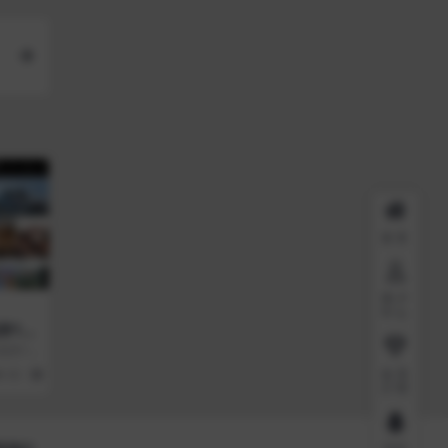
首页
用户
中心
带10
视带10
自动采集
会员
66
10
介绍