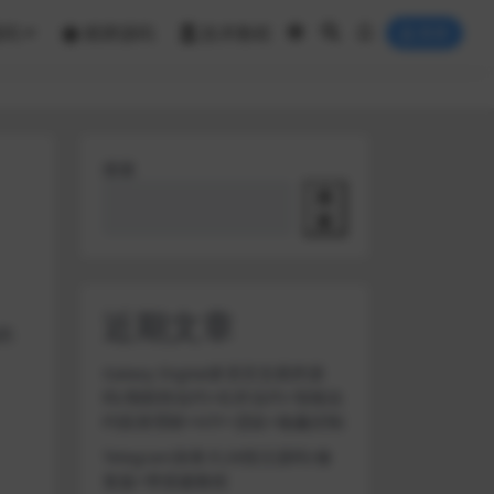
源码
棋牌源码
技术教程
登录
搜索
搜
索
近期文章
的
Galaxy Digital多语言交易所源
码/期权秒合约+杠杆合约+智能合
约投资理财+NTF+贷款+输赢控制
Telegram加拿大28投注源码/修
复版+带搭建教程