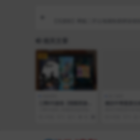
【无授权】网狐二开云海捕鱼棋牌游戏组
数据+红包反水系统 红包|云豆|元
相关文章
VIP
游戏源码
热门源码
三网H5游戏【萌图西游超
精仿牛帮悬赏任
变版】最新整理Linux手
封装APP
三网H5游戏【萌图西游超变版】
精仿牛帮悬赏任务系
工服务端+多区跨服+GM
最新整理Linux手工服务端+多区
P商家放单，用户接
2 年前
0
0
36
30
6 年前
0
跨服+GM分级授...
器！ 自己开台子 安装.
分级授权后台