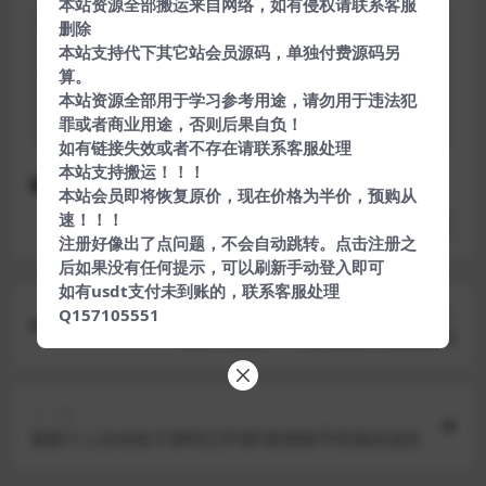
本站资源全部搬运来自网络，如有侵权请联系客服
声明：本站所有文章，如无特殊说明或标注，均为本站原
删除
创发布。任何个人或组织，在未征得本站同意时，禁止复
本站支持代下其它站会员源码，单独付费源码另
算。
制、盗用、采集、发布本站内容到任何网站、书籍等各类媒
本站资源全部用于学习参考用途，请勿用于违法犯
体平台。如若本站内容侵犯了原著者的合法权益，可联系我
罪或者商业用途，否则后果自负！
们进行处理。
如有链接失效或者不存在请联系客服处理
本站支持搬运！！！
下载
免费
支付
源码
网站源码
本站会员即将恢复原价，现在价格为半价，预购从
速！！！
分享
收藏
点赞(
0
)
注册好像出了点问题，不会自动跳转。点击注册之
后如果没有任何提示，可以刷新手动登入即可
如有usdt支付未到账的，联系客服处理
上一篇
Q157105551
赞支付全新二开彩虹易支付系统源码
下一篇
最新个人自动发卡源码已开源5套模板手机端自适应