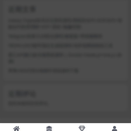
近期文章
Galaxy Digital多语言交易所源码/期权秒合约+杠杆合约+智
能合约投资理财+NTF+贷款+输赢控制
Telegram加拿大28投注源码/修复版+带搭建教程
TRON/USDT靓号地址生成器源码 纯本地离线钱包工具
星汇API接口娱乐城系统源码 | Docker+Node.js+Vue.js (未
测)
苹果CMS代理分销插件系统源码下载
近期评论
您尚未收到任何评论。