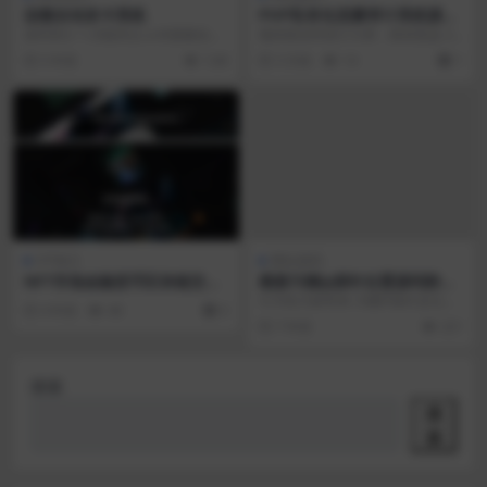
柒微自动发卡系统
PHP私有化流量审计系统源码
24小时实时流量动态、访客行
源码简介 1.功能亮点 a.对接微信公
毫秒级实时统计大屏，精准复盘 24
为画像审计与多维度 IP/设备
众号（个人订阅号也可以），实现
小时流量曲线 极具美感的实时流量
5 年前
1.6K
3 月前
14
1
指纹识别技术
快速购买，快...
折线图。系统...
HTML5
网站源码
NFT市场金融货币区块链交易
最新污橘ip探针位置源码附视
ui界面设计开发sketch素材模
频教程小白可搭建
今天给大家带来 污橘IP探针定位系
4 年前
48
0
板源文件
统的视频搭建教程，源码来源于网
7 年前
221
络。 适合各类网...
搜索
搜
索