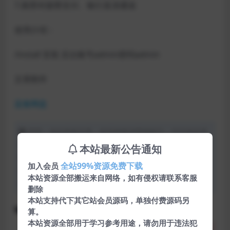
7.推荐对接赞支付、银行直清通道
使用介绍：
/install 安装 后台账号admin密码admin
文章附件
蓝奏网盘
声明：本站所有文章，如无特殊说明或标注，均为本站原
创发布。任何个人或组织，在未征得本站同意时，禁止复
本站最新公告通知
制、盗用、采集、发布本站内容到任何网站、书籍等各类媒
全站99%资源免费下载
加入会员
体平台。如若本站内容侵犯了原著者的合法权益，可联系我
本站资源全部搬运来自网络，如有侵权请联系客服
们进行处理。
删除
本站支持代下其它站会员源码，单独付费源码另
下载
免费
支付
源码
网站源码
算。
本站资源全部用于学习参考用途，请勿用于违法犯
分享
收藏
点赞(
0
)