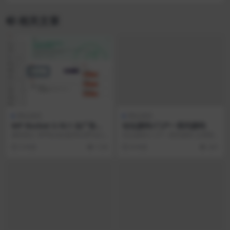
频搭建
相关文章
网站源码
网站源码
WP Rocket 3.10.1 去广告已
论坛源码+门户一系列源码
授权 安装即为增强版
源码简介 WPRocket是WordPress
论坛源码+门户一系列源码 文章附
很流行的付费缓存插件。还有许多
件 百度网盘
5 年前
1.5K
8 年前
241
其他...