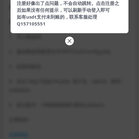
注册好像出了点问题，不会自动跳转。点击注册之
测试系统：Linux
后如果没有任何提示，可以刷新手动登入即可
如有usdt支付未到账的，联系客服处理
测试环境：PHP5.6
Q157105551
1、导入数据库
2、修改数据库配置文件APP/Conf/config.php
3、设置伪静态
4、后台 http://域名/ht.php 用户名：admin 密码：
suibianlu
5、前台账号：18888888888 密码suibianlu
文章附件
蓝奏网盘