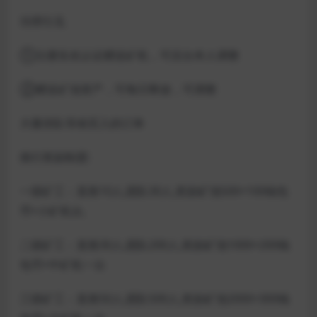
功用引见
①注册实名认证赠送矿机，可后台本人调整
②赠送矿池资产，可每日释放，可调整
大量排队等候买入的订单
推行奖励制度:
一级矿工：直推10人,团队30人,奖励矿池500+100钱包
币+小矿机台,
二级矿工：直推30人,团队200人,奖励矿池1000+200钱
包币+中矿机一台
三级矿工：直推50人,团队500人,奖励矿池2000+300钱