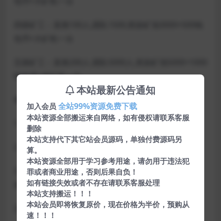
包币+大矿机一台
四级矿工：直推100人,团队1500,奖励矿池3000+500钱
包币+大矿机一台
五级矿工：直推200人.团队5000人,奖励矿池5000+1000
钱包币+超矿机一台
本站最新公告通知
每日操作:
全站99%资源免费下载
加入会员
本站资源全部搬运来自网络，如有侵权请联系客服
1、翻开【我的矿机】–点【一键领取】收取矿产
删除
本站支持代下其它站会员源码，单独付费源码另
2、翻开【首页】–点【我要签到】
算。
本站资源全部用于学习参考用途，请勿用于违法犯
3、翻开【会员中心】–点【矿池资产】–点【每日释
罪或者商业用途，否则后果自负！
如有链接失效或者不存在请联系客服处理
放】
本站支持搬运！！！
本站会员即将恢复原价，现在价格为半价，预购从
注：【每日释放】是最最关键的，每天一定要释放
速！！！