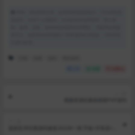
声明：本站所有文章，如无特殊说明或标注，均为本站原
创发布。任何个人或组织，在未征得本站同意时，禁止复
制、盗用、采集、发布本站内容到任何网站、书籍等各类媒
体平台。如若本站内容侵犯了原著者的合法权益，可联系我
们进行处理。
下载
免费
源码
网站源码
分享
收藏
点赞(
0
)
上一篇
视频资源轻量级搜索PHP源码
下一篇
最新彩38完整源码修复20分钟一期 手版+开奖器+视