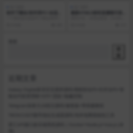
热门源码
热门源码
软件下载站/软件库PC+自适应
最新HTML5财经直播聊天室喊
网站源码
单直播间系统源码 Redis缓存
一个最近很火的软件下载站源码PC
源码介绍： 采用yii框架，Socket通
技术
手机自适应 内带详细安装说明当做
信，Redis缓存技术。没有搭建教
6 年前
295
6 年前
215
福利带后台数据库...
程，...
搜索
搜
索
近期文章
Galaxy Digital多语言交易所源码/期权秒合约+杠杆合约+智
能合约投资理财+NTF+贷款+输赢控制
Telegram加拿大28投注源码/修复版+带搭建教程
TRON/USDT靓号地址生成器源码 纯本地离线钱包工具
星汇API接口娱乐城系统源码 | Docker+Node.js+Vue.js (未
测)