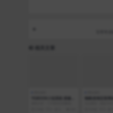
宝塔专业
相关文章
网站源码
网站源码
YGBOOK小说系统 搭建自
蜘蛛侠淘宝客网
动采集小说源码 V6.15
序
源码介绍： 1.不保存任何数据，
后台路径：域名/?m=in
小说以类似软链接的形式存在。
gin 用户名与密码：安
5 年前
0
0
650
8 年前
0
没有版权纷争。2.因...