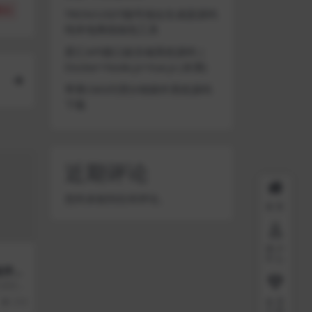
(
0
)
TRON/USDT靓号地址生成器源码
纯本地离线钱包工具
星汇API接口娱乐城系统源码 |
Docker+Node.js+Vue.js (未测)
苹果CMS代理分销插件系统源码
下载
近期评论
您尚未收到任何评论。
首页
用户
中心
程序公
/直连
生成支持
台支持
会员
318
介绍