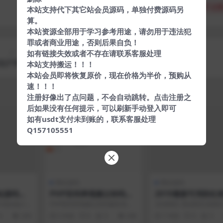
分享
收藏
点赞
本站支持代下其它站会员源码，单独付费源码另
算。
本站资源全部用于学习参考用途，请勿用于违法犯
罪或者商业用途，否则后果自负！
上一篇
下一篇
如有链接失效或者不存在请联系客服处理
版JP脚本
CF资料查询工具
本站支持搬运！！！
本站会员即将恢复原价，现在价格为半价，预购从
速！！！
注册好像出了点问题，不会自动跳转。点击注册之
后如果没有任何提示，可以刷新手动登入即可
如有usdt支付未到账的，联系客服处理
Q157105551
网站源码
网站源码
站源码程
PHP双码率视频云转码服
2019最新可用防红
务系统源码 m3u8切片秒
益版V1.4|支持跳转
dex&a=lo
PHP双码率视频云转码服务系统
支持跳转 /直连防红链接
切
生成
装时可...
源码 m3u8切片秒切 源码特点：
前台自助赞助打赏功能后
0
205
5 年前
0
0
436
7 年前
0
0
1、修正了双码...
前台/跳转/直连生成...