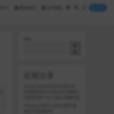
源码
棋牌源码
技术教程
登录
搜索
搜
索
近期文章
Galaxy Digital多语言交易所源
盗
码/期权秒合约+杠杆合约+智能合
约投资理财+NTF+贷款+输赢控制
Telegram加拿大28投注源码/修
复版+带搭建教程