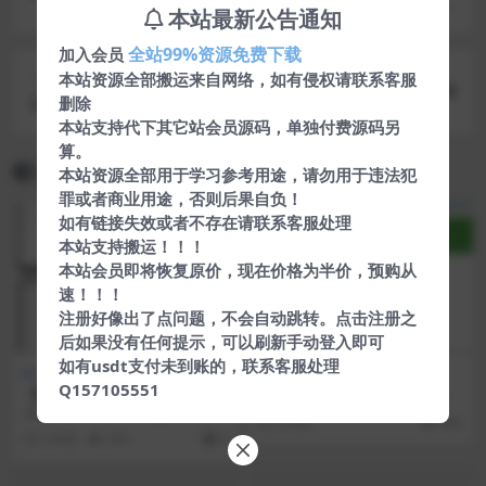
价值200元的支付宝免签约即时到帐程序源码，无
本站最新公告通知
需挂机实现及时到账
全站99%资源免费下载
加入会员
下一篇
本站资源全部搬运来自网络，如有侵权请联系客服
在线CC攻击网站源码
删除
本站支持代下其它站会员源码，单独付费源码另
算。
相关文章
本站资源全部用于学习参考用途，请勿用于违法犯
罪或者商业用途，否则后果自负！
如有链接失效或者不存在请联系客服处理
本站支持搬运！！！
本站会员即将恢复原价，现在价格为半价，预购从
速！！！
注册好像出了点问题，不会自动跳转。点击注册之
后如果没有任何提示，可以刷新手动登入即可
如有usdt支付未到账的，联系客服处理
亲测资源
区块链源码
亲测资源
热门源码
Q157105551
【我是矿主】挖矿区块链矿机
小猪o2o生活通v2.82 全开源
APP源码【站长亲测】
尊享版+多城市【站长亲测】
源码简介： 宝塔环境 nginx1.6 php
5 年前
806
56 mysql56 服务端搭建 ...
5 年前
565
0