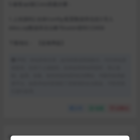
5.修复api接口xss搭建步骤：
1.上传源码2.在@/config 配置数据库信息3.导入
ddos.sql数据库后台帐号kaixin密码123456
下载地址：
【蓝奏网盘】
声明：本站所有文章，如无特殊说明或标注，均为本站原
创发布。任何个人或组织，在未征得本站同意时，禁止复
制、盗用、采集、发布本站内容到任何网站、书籍等各类媒
体平台。如若本站内容侵犯了原著者的合法权益，可联系我
们进行处理。
分享
收藏
点赞(
0
)
上一篇