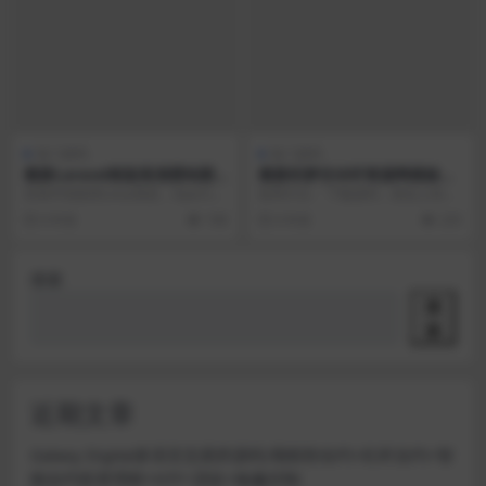
热门源码
热门源码
最新Laravel框架高清壁纸图
最新织梦仿冷轩资源网模板
库图片分享上传下载源码
（善恶资源网、新版小刀娱乐
安装环境推荐Linux系统，Apach
使用方法： 下载源码，然后上传到
网模板）
e，php7.1，MySQL 5.6 特点...
你服务器，访问你的域名开始安装
6 年前
198
6 年前
235
程序 请设置密码为...
搜索
搜
索
近期文章
Galaxy Digital多语言交易所源码/期权秒合约+杠杆合约+智
能合约投资理财+NTF+贷款+输赢控制