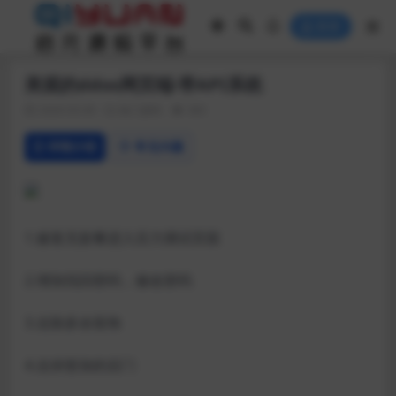
登录
美观的ddos网页端-带API系统
2020-03-09
热门源码
383
详情介绍
常见问题
1.修复无套餐进入压力测试页面
2.增加找回密码，修改密码
3.去除多余装饰
4.去掉曾加的后门