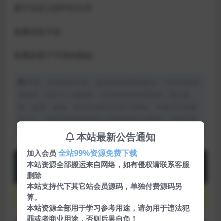
易于自定义的PSD文件
免费谷歌字体
免费的基于字体的图标。
声明：本站所有文章，如无特殊说明或标注，均为本站原
创发布。任何个人或组织，在未征得本站同意时，禁止复
制、盗用、采集、发布本站内容到任何网站、书籍等各类媒
体平台。如若本站内容侵犯了原著者的合法权益，可联系我
们进行处理。
本站最新公告通知
全站99%资源免费下载
加入会员
下载
9
本站资源全部搬运来自网络，如有侵权请联系客服
金币
删除
本站支持代下其它站会员源码，单独付费源码另
VIP会员
永久会员
算。
免费
免费
本站资源全部用于学习参考用途，请勿用于违法犯
罪或者商业用途，否则后果自负！