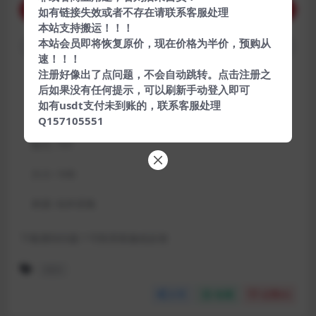
购买下载权限
如有链接失效或者不存在请联系客服处理
本站支持搬运！！！
本站会员即将恢复原价，现在价格为半价，预购从
查看预览
速！！！
注册好像出了点问题，不会自动跳转。点击注册之
包含资源:
(2个)
后如果没有任何提示，可以刷新手动登入即可
如有usdt支付未到账的，联系客服处理
最近更新:
2021-01-01
Q157105551
格式:
TXT
大小:
1KB
来源:
站外采集
下载遇到问题？可联系客服或反馈
SEO
分享
收藏
点赞(
0
)