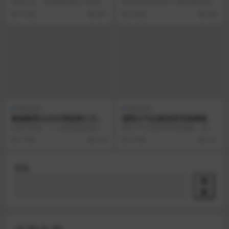
支持千图/90设计/千库/觅元
航网站源码
源码引见： 支持解析网站:千图/90
网址导航3号全新11.9版更新说明：
素/包图/摄图/全图/图品汇八
设计/千库/觅元素/包图/摄图/全图/
1、扩展了PDO、Mysqli，完善了M
7 年前
301
8 年前
266
大网站+伪静态规则+安装教程
图品汇...
y...
网站源码
网站源码
新版酷享云支付系统第三方第
漂亮大气注册登录页面模板
四方支付源码
全新UI界面，个人感觉还是比较好
漂亮大气注册登录页面模板，适合
看的！ 安装程序：你的域名/install
各种浏览器，注册页面包涵QQ、微
7 年前
244
5 年前
241
后台...
博、微信等第三方登...
搜索
搜
索