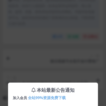
创发布。任何个人或组织，在未征得本站同意时，禁止复
制、盗用、采集、发布本站内容到任何网站、书籍等各类媒
体平台。如若本站内容侵犯了原著者的合法权益，可联系我
们进行处理。
分享
收藏
点赞(
0
)
上一篇
微信视频号全面开放付费推广
下一篇
吃鸡个人发卡源码全解无后门(游戏辅助点卡适用)
本站最新公告通知
相关文章
全站99%资源免费下载
加入会员