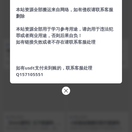
本站资源全部搬运来自网络，如有侵权请联系客服
删除
本站资源全部用于学习参考用途，请勿用于违法犯
罪或者商业用途，否则后果自负！
如有链接失效或者不存在请联系客服处理
网站源码
网站源码
iApp对接hybbs论坛全部功能
最新云商城类似于淘宝商城系
APP源码
统源码+附安装教程
对接了9成hybbs论坛功能，登录注
今天给大家分享的是类似于淘宝商
册发帖，收费贴，评论贴，查看资
城系统详细搭建教程 搭建简略步
5 年前
1.6K
7 年前
207
料，删除帖子置...
骤： 1...
如有usdt支付未到账的，联系客服处理
Q157105551
网站源码
网站源码
【html源码】五子棋源码，带
小松鼠短视频完美开源源码
AI，可本地双人
给女朋友搭建了几个小游戏，她说
价值180元的视频APP源码独立主机