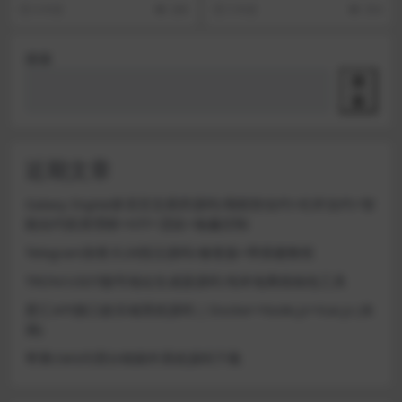
想玩五子棋，在网上找了半天，终
(服务器、VPS、VM)操作系统Wind
6 年前
288
5 年前
354
于找到一款，是英文的...
ow...
搜索
搜
索
近期文章
Galaxy Digital多语言交易所源码/期权秒合约+杠杆合约+智
能合约投资理财+NTF+贷款+输赢控制
Telegram加拿大28投注源码/修复版+带搭建教程
TRON/USDT靓号地址生成器源码 纯本地离线钱包工具
星汇API接口娱乐城系统源码 | Docker+Node.js+Vue.js (未
测)
苹果CMS代理分销插件系统源码下载